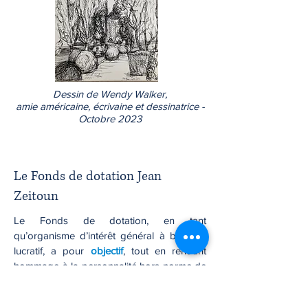
Dessin de Wendy Walker,
amie américaine, écrivaine et dessinatrice -
Octobre 2023
Le Fonds de dotation Jean
Zeitoun
Le Fonds de dotation, en tant
qu’organisme d’intérêt général à but non
lucratif, a pour
objectif
, tout en rendant
hommage à la personnalité hors norme de
Jean Zeitoun,
homme "pluri-indisciplinaire"
comme aurait dit Serge Rezvani, brillant et