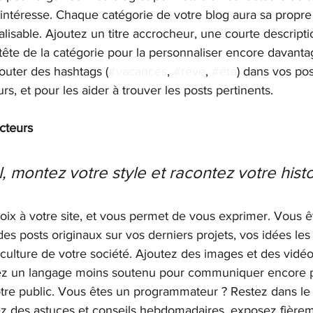
 intéresse. Chaque catégorie de votre blog aura sa propre
isable. Ajoutez un titre accrocheur, une courte descripti
tête de la catégorie pour la personnaliser encore davanta
uter des hashtags (
#vacances
, 
#rêve
, 
#été
) dans vos pos
rs, et pour les aider à trouver les posts pertinents.
cteurs
, montez votre style et racontez votre histo
ix à votre site, et vous permet de vous exprimer. Vous 
 posts originaux sur vos derniers projets, vos idées les 
 culture de votre société. Ajoutez des images et des vidé
ilisez un langage moins soutenu pour communiquer encore 
tre public. Vous êtes un programmateur ? Restez dans l
z des astuces et conseils hebdomadaires, exposez fièrem