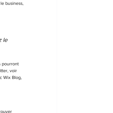
e business, 
 le 
s pourront 
ter, voir 
 Wix Blog, 
rouver 