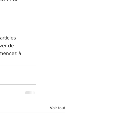
rticles 
ver de 
ommencez à 
Voir tout