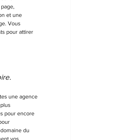
 page, 
on et une 
ge. Vous 
ts pour attirer 
ire.
êtes une agence 
plus 
os pour encore 
pour 
e domaine du 
ent vos 